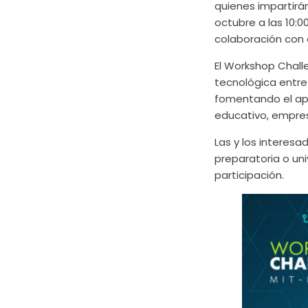
quienes impartirán
octubre a las 10:0
colaboración con e
El Workshop Chall
tecnológica entre
fomentando el apre
educativo, empres
Las y los interesa
preparatoria o uni
participación.