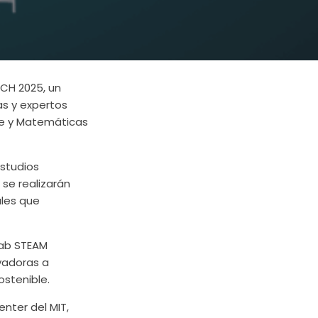
ECH 2025, un
as y expertos
rte y Matemáticas
Estudios
se realizarán
ales que
Lab STEAM
ovadoras a
ostenible.
nter del MIT,