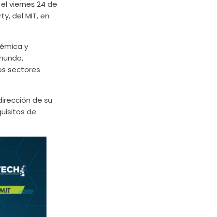
 el viernes 24 de
ty, del MIT, en
démica y
 mundo,
los sectores
dirección de su
quisitos de