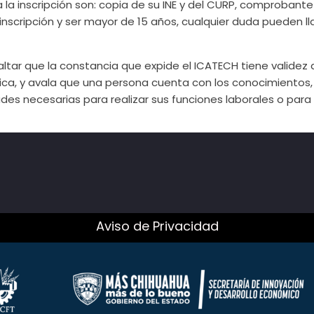
a la inscripción son: copia de su INE y del CURP, comprobante
 inscripción y ser mayor de 15 años, cualquier duda pueden l
ltar que la constancia que expide el ICATECH tiene validez 
ica, y avala que una persona cuenta con los conocimientos, 
udes necesarias para realizar sus funciones laborales o par
Aviso de Privacidad