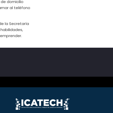
 de domicilio
lamar al teléfono
de la Secretaría
habilidades,
a emprender.