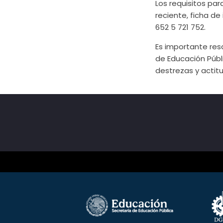
Los requisitos par
reciente, ficha de
652 5 721 752.
Es importante resa
de Educación Públ
destrezas y actit